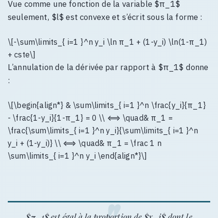
Vue comme une fonction de la variable $π_1$
seulement, $l$ est convexe et s’écrit sous la forme :
\[-\sum\limits_{ i=1 }^n y_i \ln π_1 + (1-y_i) \ln(1-π_1)
+ cste\]
L’annulation de la dérivée par rapport à $π_1$ donne
:
\[\begin{align*} & \sum\limits_{ i=1 }^n \frac{y_i}{π_1}
- \frac{1-y_i}{1-π_1} = 0 \\ ⟺ \quad& π_1 =
\frac{\sum\limits_{ i=1 }^n y_i}{\sum\limits_{ i=1 }^n
y_i + (1-y_i)} \\ ⟺ \quad& π_1 = \frac 1 n
\sum\limits_{ i=1 }^n y_i \end{align*}\]
$π_1$ est égal à la proportion de $x_i$ dont le