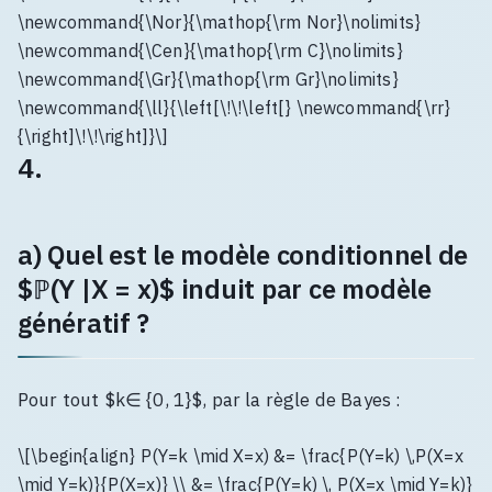
\newcommand{\Nor}{\mathop{\rm Nor}\nolimits}
\newcommand{\Cen}{\mathop{\rm C}\nolimits}
\newcommand{\Gr}{\mathop{\rm Gr}\nolimits}
\newcommand{\ll}{\left[\!\!\left[} \newcommand{\rr}
{\right]\!\!\right]}\]
4.
a) Quel est le modèle conditionnel de
$ℙ(Y |X = x)$ induit par ce modèle
génératif ?
Pour tout $k∈ {0, 1}$, par la règle de Bayes :
\[\begin{align} P(Y=k \mid X=x) &= \frac{P(Y=k) \,P(X=x
\mid Y=k)}{P(X=x)} \\ &= \frac{P(Y=k) \, P(X=x \mid Y=k)}