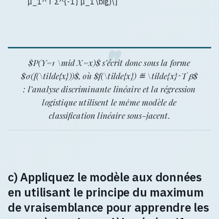
μ_1^T Σ^{-1} μ_1\big)\]
$P(Y=1 \mid X=x)$ s’écrit donc sous la forme
$σ(f(\tilde{x}))$, où $f(\tilde{x}) ≝ \tilde{x}^T β$
: l’analyse discriminante linéaire et la régression
logistique utilisent le même modèle de
classification linéaire sous-jacent.
c) Appliquez le modèle aux données
en utilisant le principe du maximum
de vraisemblance pour apprendre les