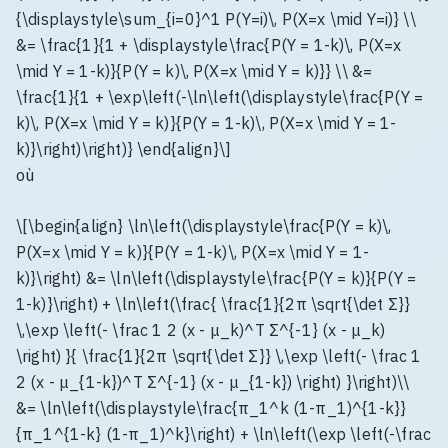
{\displaystyle\sum_{i=0}^1 P(Y=i)\, P(X=x \mid Y=i)} \\
&= \frac{1}{1 + \displaystyle\frac{P(Y = 1-k)\, P(X=x
\mid Y = 1-k)}{P(Y = k)\, P(X=x \mid Y = k)}} \\ &=
\frac{1}{1 + \exp\left(-\ln\left(\displaystyle\frac{P(Y =
k)\, P(X=x \mid Y = k)}{P(Y = 1-k)\, P(X=x \mid Y = 1-
k)}\right)\right)} \end{align}\]
où
\[\begin{align} \ln\left(\displaystyle\frac{P(Y = k)\,
P(X=x \mid Y = k)}{P(Y = 1-k)\, P(X=x \mid Y = 1-
k)}\right) &= \ln\left(\displaystyle\frac{P(Y = k)}{P(Y =
1-k)}\right) + \ln\left(\frac{ \frac{1}{2π \sqrt{\det Σ}}
\,\exp \left(- \frac 1 2 (x - μ_k)^T Σ^{-1} (x - μ_k)
\right) }{ \frac{1}{2π \sqrt{\det Σ}} \,\exp \left(- \frac 1
2 (x - μ_{1-k})^T Σ^{-1} (x - μ_{1-k}) \right) }\right)\\
&= \ln\left(\displaystyle\frac{π_1^k (1-π_1)^{1-k}}
{π_1^{1-k} (1-π_1)^k}\right) + \ln\left(\exp \left(-\frac