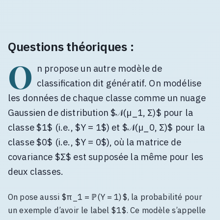
Questions théoriques :
O
n propose un autre modèle de
classification dit génératif. On modélise
les données de chaque classe comme un nuage
Gaussien de distribution $𝒩(µ_1, Σ)$ pour la
classe $1$ (i.e., $Y = 1$) et $𝒩(µ_0, Σ)$ pour la
classe $0$ (i.e., $Y = 0$), où la matrice de
covariance $Σ$ est supposée la même pour les
deux classes.
On pose aussi $π_1 = ℙ(Y = 1)$, la probabilité pour
un exemple d’avoir le label $1$. Ce modèle s’appelle