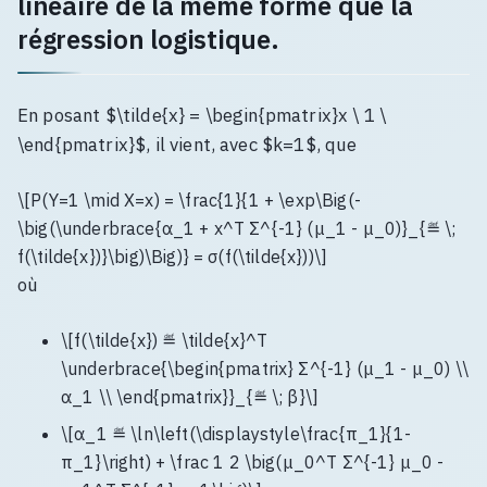
linéaire de la même forme que la
régression logistique.
En posant $\tilde{x} = \begin{pmatrix}x \ 1 \
\end{pmatrix}$, il vient, avec $k=1$, que
\[P(Y=1 \mid X=x) = \frac{1}{1 + \exp\Big(-
\big(\underbrace{α_1 + x^T Σ^{-1} (μ_1 - μ_0)}_{≝ \;
f(\tilde{x})}\big)\Big)} = σ(f(\tilde{x}))\]
où
\[f(\tilde{x}) ≝ \tilde{x}^T
\underbrace{\begin{pmatrix} Σ^{-1} (μ_1 - μ_0) \\
α_1 \\ \end{pmatrix}}_{≝ \; β}\]
\[α_1 ≝ \ln\left(\displaystyle\frac{π_1}{1-
π_1}\right) + \frac 1 2 \big(μ_0^T Σ^{-1} μ_0 -