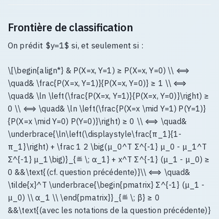
Frontière de classification
On prédit $y=1$ si, et seulement si :
\[\begin{align*} & P(X=x, Y=1) ≥ P(X=x, Y=0) \\ ⟺
\quad& \frac{P(X=x, Y=1)}{P(X=x, Y=0)} ≥ 1 \\ ⟺
\quad& \ln \left(\frac{P(X=x, Y=1)}{P(X=x, Y=0)}\right) ≥
0 \\ ⟺ \quad& \ln \left(\frac{P(X=x \mid Y=1) P(Y=1)}
{P(X=x \mid Y=0) P(Y=0)}\right) ≥ 0 \\ ⟺ \quad&
\underbrace{\ln\left(\displaystyle\frac{π_1}{1-
π_1}\right) + \frac 1 2 \big(μ_0^T Σ^{-1} μ_0 - μ_1^T
Σ^{-1} μ_1\big)}_{≝ \; α_1} + x^T Σ^{-1} (μ_1 - μ_0) ≥
0 &&\text{(cf. question précédente)}\\ ⟺ \quad&
\tilde{x}^T \underbrace{\begin{pmatrix} Σ^{-1} (μ_1 -
μ_0) \\ α_1 \\ \end{pmatrix}}_{≝ \; β} ≥ 0
&&\text{(avec les notations de la question précédente)}