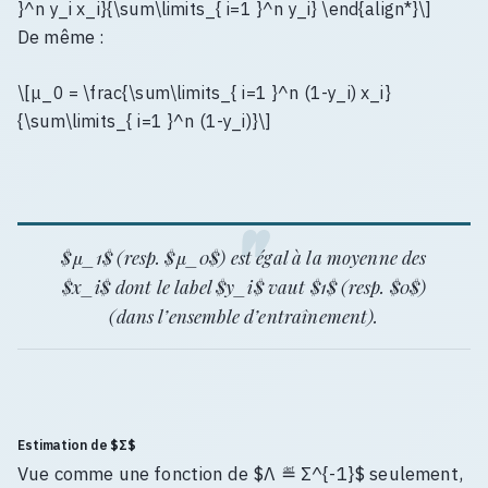
}^n y_i x_i}{\sum\limits_{ i=1 }^n y_i} \end{align*}\]
De même :
\[μ_0 = \frac{\sum\limits_{ i=1 }^n (1-y_i) x_i}
{\sum\limits_{ i=1 }^n (1-y_i)}\]
$μ_1$ (resp. $μ_0$) est égal à la moyenne des
$x_i$ dont le label $y_i$ vaut $1$ (resp. $0$)
(dans l’ensemble d’entraînement).
Estimation de $Σ$
Vue comme une fonction de $Λ ≝ Σ^{-1}$ seulement,