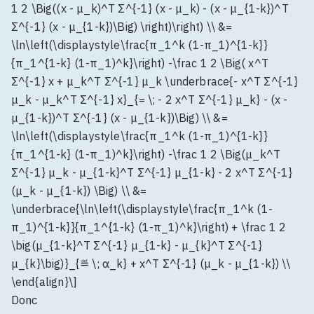
1 2 \Big((x - μ_k)^T Σ^{-1} (x - μ_k) - (x - μ_{1-k})^T
Σ^{-1} (x - μ_{1-k})\Big) \right)\right) \\ &=
\ln\left(\displaystyle\frac{π_1^k (1-π_1)^{1-k}}
{π_1^{1-k} (1-π_1)^k}\right) -\frac 1 2 \Big( x^T
Σ^{-1} x + μ_k^T Σ^{-1} μ_k \underbrace{- x^T Σ^{-1}
μ_k - μ_k^T Σ^{-1} x}_{= \; - 2 x^T Σ^{-1} μ_k} - (x -
μ_{1-k})^T Σ^{-1} (x - μ_{1-k})\Big) \\ &=
\ln\left(\displaystyle\frac{π_1^k (1-π_1)^{1-k}}
{π_1^{1-k} (1-π_1)^k}\right) -\frac 1 2 \Big(μ_k^T
Σ^{-1} μ_k - μ_{1-k}^T Σ^{-1} μ_{1-k} - 2 x^T Σ^{-1}
(μ_k - μ_{1-k}) \Big) \\ &=
\underbrace{\ln\left(\displaystyle\frac{π_1^k (1-
π_1)^{1-k}}{π_1^{1-k} (1-π_1)^k}\right) + \frac 1 2
\big(μ_{1-k}^T Σ^{-1} μ_{1-k} - μ_{k}^T Σ^{-1}
μ_{k}\big)}_{≝ \; α_k} + x^T Σ^{-1} (μ_k - μ_{1-k}) \\
\end{align}\]
Donc