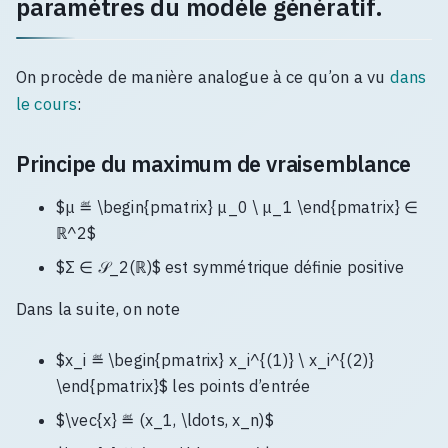
paramètres du modèle génératif.
On procède de manière analogue à ce qu’on a vu
dans
le cours
:
Principe du maximum de vraisemblance
$μ ≝ \begin{pmatrix} μ_0 \ μ_1 \end{pmatrix} ∈
ℝ^2$
$Σ ∈ 𝒮_2(ℝ)$ est symmétrique définie positive
Dans la suite, on note
$x_i ≝ \begin{pmatrix} x_i^{(1)} \ x_i^{(2)}
\end{pmatrix}$ les points d’entrée
$\vec{x} ≝ (x_1, \ldots, x_n)$