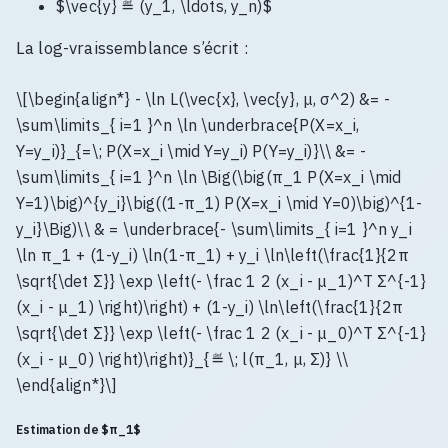
$\vec{y} ≝ (y_1, \ldots, y_n)$
La log-vraissemblance s’écrit :
\[\begin{align*} - \ln L(\vec{x}, \vec{y}, μ, σ^2) &= -
\sum\limits_{ i=1 }^n \ln \underbrace{P(X=x_i,
Y=y_i)}_{=\; P(X=x_i \mid Y=y_i) P(Y=y_i)}\\ &= -
\sum\limits_{ i=1 }^n \ln \Big(\big(π_1 P(X=x_i \mid
Y=1)\big)^{y_i}\big((1-π_1) P(X=x_i \mid Y=0)\big)^{1-
y_i}\Big)\\ & = \underbrace{- \sum\limits_{ i=1 }^n y_i
\ln π_1 + (1-y_i) \ln(1-π_1) + y_i \ln\left(\frac{1}{2π
\sqrt{\det Σ}} \exp \left(- \frac 1 2 (x_i - μ_1)^T Σ^{-1}
(x_i - μ_1) \right)\right) + (1-y_i) \ln\left(\frac{1}{2π
\sqrt{\det Σ}} \exp \left(- \frac 1 2 (x_i - μ_0)^T Σ^{-1}
(x_i - μ_0) \right)\right)}_{≝ \; l(π_1, μ, Σ)} \\
\end{align*}\]
Estimation de $π_1$