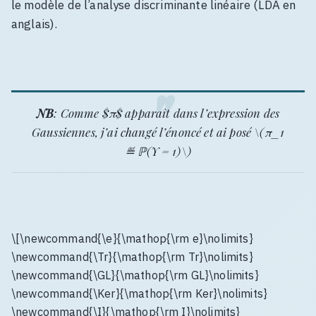
le modèle de l’analyse discriminante linéaire (LDA en
anglais).
NB
: Comme $π$ apparaît dans l’expression des
Gaussiennes, j’ai changé l’énoncé et ai posé \(π_1
≝ ℙ(Y = 1)\)
\[\newcommand{\e}{\mathop{\rm e}\nolimits}
\newcommand{\Tr}{\mathop{\rm Tr}\nolimits}
\newcommand{\GL}{\mathop{\rm GL}\nolimits}
\newcommand{\Ker}{\mathop{\rm Ker}\nolimits}
\newcommand{\I}{\mathop{\rm I}\nolimits}