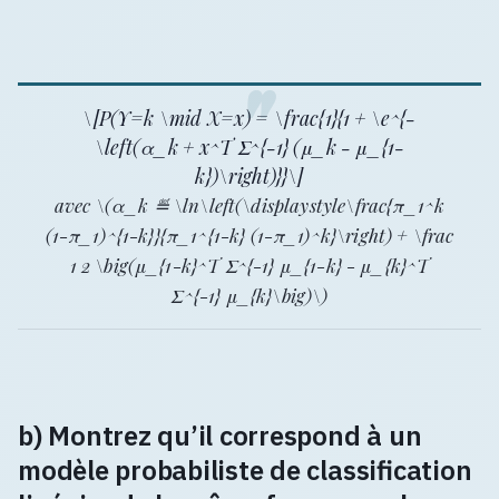
\[P(Y=k \mid X=x) = \frac{1}{1 + \e^{-
\left(α_k + x^T Σ^{-1} (μ_k - μ_{1-
k})\right)}}\]
avec \(α_k ≝ \ln\left(\displaystyle\frac{π_1^k
(1-π_1)^{1-k}}{π_1^{1-k} (1-π_1)^k}\right) + \frac
1 2 \big(μ_{1-k}^T Σ^{-1} μ_{1-k} - μ_{k}^T
Σ^{-1} μ_{k}\big)\)
b) Montrez qu’il correspond à un
modèle probabiliste de classification