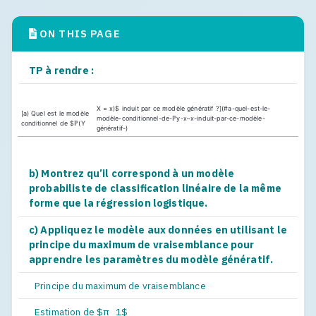
ON THIS PAGE
TP à rendre :
X = x)$ induit par ce modèle génératif ?](#a-quel-est-le-
[a) Quel est le modèle
modèle-conditionnel-de-ℙy-x–x-induit-par-ce-modèle-
conditionnel de $ℙ(Y
génératif-)
b) Montrez qu’il correspond à un modèle
probabiliste de classification linéaire de la même
forme que la régression logistique.
c) Appliquez le modèle aux données en utilisant le
principe du maximum de vraisemblance pour
apprendre les paramètres du modèle génératif.
Principe du maximum de vraisemblance
Estimation de $π_1$