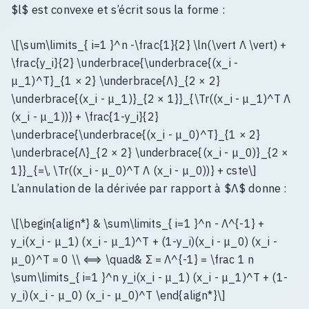
$l$ est convexe et s’écrit sous la forme :
\[\sum\limits_{ i=1 }^n -\frac{1}{2} \ln(\vert Λ \vert) +
\frac{y_i}{2} \underbrace{\underbrace{(x_i -
μ_1)^T}_{1 × 2} \underbrace{Λ}_{2 × 2}
\underbrace{(x_i - μ_1)}_{2 × 1}}_{\Tr((x_i - μ_1)^T Λ
(x_i - μ_1))} + \frac{1-y_i}{2}
\underbrace{\underbrace{(x_i - μ_0)^T}_{1 × 2}
\underbrace{Λ}_{2 × 2} \underbrace{(x_i - μ_0)}_{2 ×
1}}_{=\, \Tr((x_i - μ_0)^T Λ (x_i - μ_0))} + cste\]
L’annulation de la dérivée par rapport à $Λ$ donne :
\[\begin{align*} & \sum\limits_{ i=1 }^n - Λ^{-1} +
y_i(x_i - μ_1) (x_i - μ_1)^T + (1-y_i)(x_i - μ_0) (x_i -
μ_0)^T = 0 \\ ⟺ \quad& Σ = Λ^{-1} = \frac 1 n
\sum\limits_{ i=1 }^n y_i(x_i - μ_1) (x_i - μ_1)^T + (1-
y_i)(x_i - μ_0) (x_i - μ_0)^T \end{align*}\]