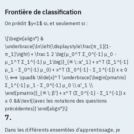
Frontière de classification
On prédit $y=1$ si, et seulement si :
\[\begin{align*} &
\underbrace{\ln\left(\displaystyle\frac{π_1}{1-
π_1}\right) + \frac 1 2 \big(μ_0^T Σ_0^{-1} μ_0 -
μ_1^T Σ_1^{-1} μ_1\big)}_{≝ \; α'_1} + x^T (Σ_1^{-1}
μ_1 - Σ_0^{-1} μ_0) + x^T (Σ_0^{-1} - Σ_1^{-1}) x ≥ 0
\\ ⟺ \quad& \tilde{x}^T \underbrace{\begin{pmatrix}
Σ_1^{-1} μ_1 - Σ_0^{-1} μ_0 \\ α'_1 \\
\end{pmatrix}}_{≝ \; β'} + x^T (Σ_0^{-1} - Σ_1^{-1}) x
≥ 0 &&\text{(avec les notations des questions
précédentes)} \end{align*}\]
7.
Dans les différents ensembles d’apprentissage, je