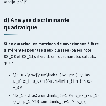
\end{align*}\]
d) Analyse discriminante
quadratique
Si on autorise les matrices de covariances à être
différentes pour les deux classes
(on les note
$Σ_0$ et $Σ_1$), il vient, en reprenant les calculs,
que :
\[Σ_0 = \frac{\sum\limits_{ i=1 }^n (1-y_i)(x_i -
μ_0) (x_i - μ_0)^T}{\sum\limits_{ i=1 }^n (1-
y_i)}\]
\[Σ_1 = \frac{\sum\limits_{ i=1 }^n y_i(x_i - μ_1)
(x_i - μ_1)^T}{\sum\limits_{ i=1 }^n y_i}\]