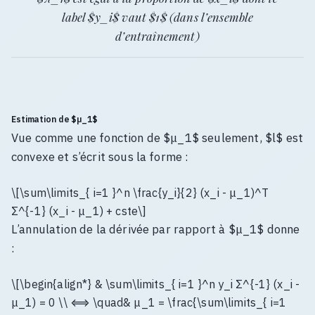
label $y_i$ vaut $1$ (dans l’ensemble
d’entraînement)
Estimation de $μ_1$
Vue comme une fonction de $μ_1$ seulement, $l$ est
convexe et s’écrit sous la forme :
\[\sum\limits_{ i=1 }^n \frac{y_i}{2} (x_i - μ_1)^T
Σ^{-1} (x_i - μ_1) + cste\]
L’annulation de la dérivée par rapport à $μ_1$ donne
:
\[\begin{align*} & \sum\limits_{ i=1 }^n y_i Σ^{-1} (x_i -
μ_1) = 0 \\ ⟺ \quad& μ_1 = \frac{\sum\limits_{ i=1