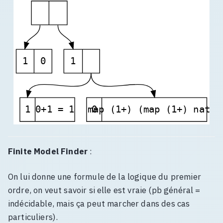
1
0
1
1
0+1 = 1
map (1+) (map (1+) nats)
0
Finite Model Finder
:
On lui donne une formule de la logique du premier
ordre, on veut savoir si elle est vraie (pb général =
indécidable, mais ça peut marcher dans des cas
particuliers).