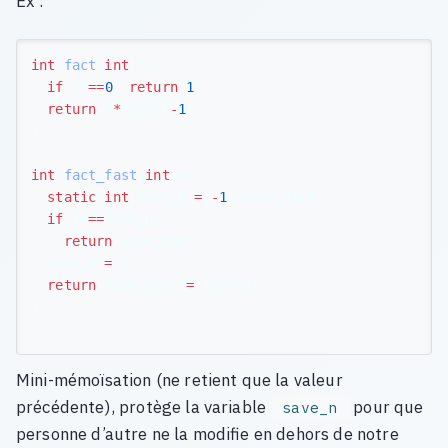
Ex :
int
fact
(
int
n
){
if
(
n
==
0
)
return
1
;
return
n
*
fact
(
n
-
1
);
}
int
fact_fast
(
int
n
){
static
int
save_n
=
-
1
,
save_fact
;
if
(
n
==
save_n
)
return
save_fact
save_n
=
n
;
return
save_fact
=
fact
(
n
);
}
Mini-mémoïsation (ne retient que la valeur
précédente), protège la variable
pour que
save_n
personne d’autre ne la modifie en dehors de notre