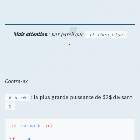
Mais attention
: par pareil que
if then else
:
Contre-ex
:
: la plus grande puissance de $2$ divisant
e & -e
.
e
int
lsb_mask
(
int
n
)
{
if
(
n
==
0
)