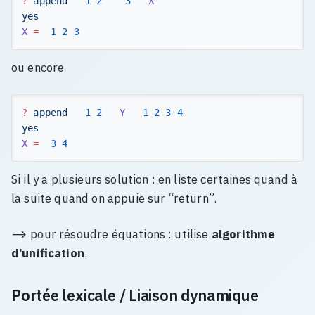
?
append
([
1
,
2
],
[
3
],
X
).
yes
X
=
[
1
,
2
,
3
]
ou encore
?
append
([
1
,
2
],
Y
,
[
1
,
2
,
3
,
4
]).
yes
X
=
[
3
,
4
]
Si il y a plusieurs solution : en liste certaines quand à
la suite quand on appuie sur “return”.
⟶ pour résoudre équations : utilise
algorithme
d’unification
.
Portée lexicale / Liaison dynamique