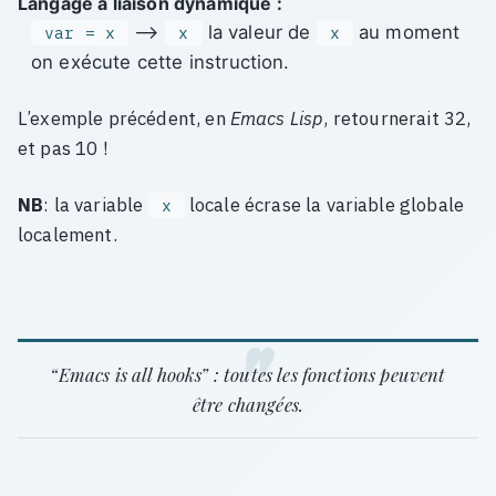
Langage à
liaison dynamique
:
⟶
la valeur de
au moment
var = x
x
x
on exécute cette instruction.
L’exemple précédent, en
Emacs Lisp
, retournerait 32,
et pas 10 !
NB
: la variable
locale écrase la variable globale
x
localement.
“Emacs is all hooks” : toutes les fonctions peuvent
être changées.