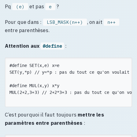
Pq
et pas
?
(e)
e
Pour que dans :
, on ait
LSB_MASK(n++)
n++
entre parenthèses.
Attention aux
:
#define
#define SET(x,e) x=e

SET(y,*p) // y=*p : pas du tout ce qu'on voulait !

#define MUL(x,y) x*y

MUL(2+2,3+3) // 2+2*3+3 : pas du tout ce qu'on voula
C’est pourquoi il faut toujours
mettre les
paramètres entre parenthèses
: