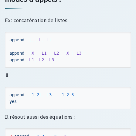
Ex: concaténation de listes
append
([],
L
,
L
).
append
([
X
|
L1
],
L2
,
[
X
|
L3
])
:-
append
(
L1
,
L2
,
L3
)
⇓
append
([
1
,
2
],
[
3
],
[
1
,
2
,
3
]).
yes
Il résout aussi des équations :