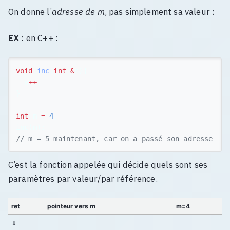
On donne l’
adresse de m
, pas simplement sa valeur :
EX
: en C++ :
void
inc
(
int
&
n
){
n
++
;
}
int
m
=
4
;
inc
(
m
);
// m = 5 maintenant, car on a passé son adresse
C’est la fonction appelée qui décide quels sont ses
paramètres par valeur/par référence.
ret
pointeur vers m
m=4
⇓