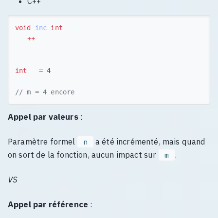
C++
void
inc
(
int
n
){
n
++
;
}
int
m
=
4
;
inc
(
m
);
// m = 4 encore
Appel par valeurs
:
Paramètre formel
a été incrémenté, mais quand
n
on sort de la fonction, aucun impact sur
.
m
VS
Appel par référence
: