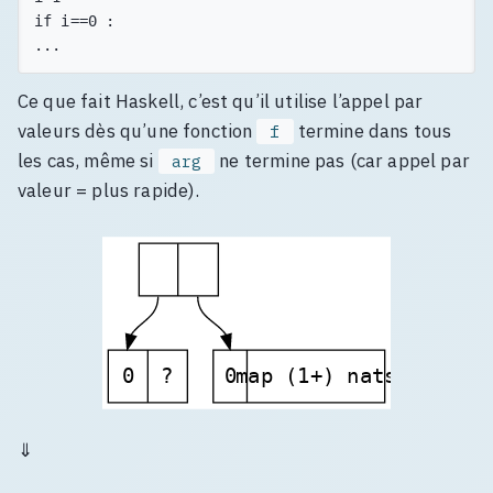
if i==0 :

Ce que fait Haskell, c’est qu’il utilise l’appel par
valeurs dès qu’une fonction
termine dans tous
f
les cas, même si
ne termine pas (car appel par
arg
valeur = plus rapide).
0
?
0
map (1+) nats
⇓