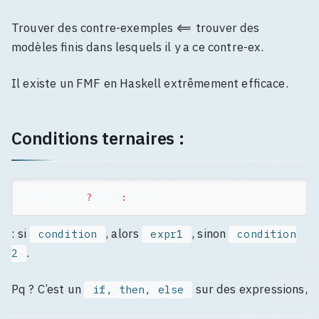
Trouver des contre-exemples ⟸ trouver des
modèles finis dans lesquels il y a ce contre-ex.
Il existe un FMF en Haskell extrêmement efficace.
Conditions ternaires :
(
condition
)
?
expr1
:
expr2
: si
, alors
, sinon
condition
expr1
condition
.
2
Pq ? C’est un
sur des expressions,
if, then, else