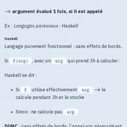
⟶
argument évalué 1 fois, si il est appelé
Ex :
Langages paresseux
: Haskell
Haskell
Langage purement fonctionnel : sans effets de bords.
Si
, avec un
qui prend 3h à calculer :
f(arg)
arg
Haskell se dit :
Si
utilise effectivement
⟶ le
f
arg
calcule pendant 3h et le stocke
Sinon : ne calcule pas
arg
DONC
: sans effets de bords, l’
appel par nécessité
est