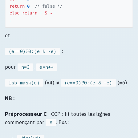
return
0
;
/* false */
else
return
n
&
-
n
;
}
et
:
(e==0)?0:(e & -e)
pour
,
n=3
e=n++
(=4) ≠
(=6)
lsb_mask(e)
(e==0)?0:(e & -e)
NB :
Préprocesseur C
: CCP : lit toutes les lignes
commençant par
. Exs :
#