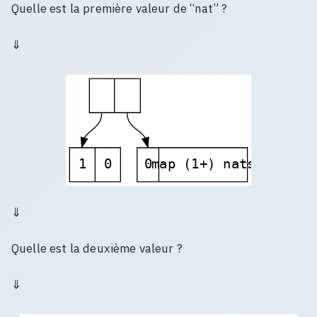
Quelle est la première valeur de “nat” ?
⇓
1
0
0
map (1+) nats
⇓
Quelle est la deuxième valeur ?
⇓