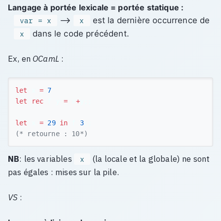
Langage à
portée lexicale = portée statique
:
⟶
est la dernière occurrence de
var = x
x
dans le code précédent.
x
Ex, en
OCamL
:
let
x
=
7
let
rec
f
y
=
x
+
y
;;
let
x
=
29
in
f
3
;;
(* retourne : 10*)
NB
: les variables
(la locale et la globale) ne sont
x
pas égales : mises sur la pile.
VS
: