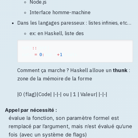
Node.js
Interface homme-machine
Dans les langages paresseux : listes infinies, etc…
ex: en Haskell, liste des
nats
::
[
int
]
nats
=
0
:
map
(
+
1
)
nats
Comment ça marche ? Haskell alloue un
thunk
:
zone de la mémoire de la forme
|0 (flag)|Code| |-|-| ou | 1 | Valeur| |-|-|
Appel par nécessité :
évalue la fonction, son paramètre formel est
remplacé par l’argument, mais n’est évalué qu’une
fois (avec un système de flags)