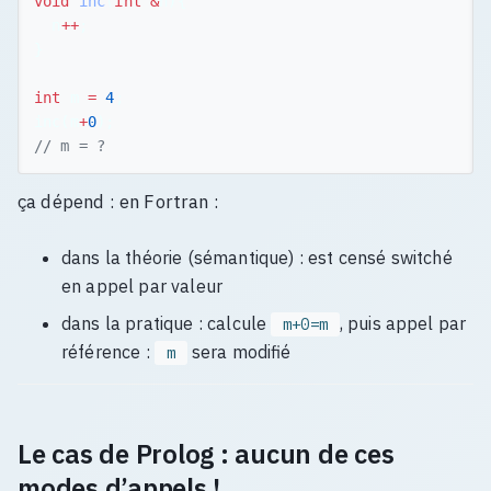
void
inc
(
int
&
n
){
n
++
;
}
int
m
=
4
;
inc
(
m
+
0
);
// m = ?
ça dépend : en Fortran :
dans la théorie (sémantique) : est censé switché
en appel par valeur
dans la pratique : calcule
, puis appel par
m+0=m
référence :
sera modifié
m
Le cas de Prolog : aucun de ces
modes d’appels !