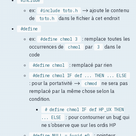
#include
ex:
⟶ ajoute le contenu
#include toto.h
de
dans le fichier à cet endroit
toto.h
#define
ex:
: remplace toutes les
#define chmol 3
occurrences de
par
dans le
chmol
3
code
: remplacé par rien
#define chmol
#define chmol IF def ... THEN ... ELSE
: pour la portativité ⟶
ne sera pas
chmod
remplacé par la même chose selon la
condition.
# define chmol IF def HP_UX THEN
: pour contourner un bug qui
... ELSE
ne s’observe que sur les ordis HP
: pointeur
#define NULL = &void *0