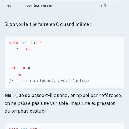
ret
pointeur vers m
m=5
Si on voulait le faire en C quand même :
void
inc
(
int
*
np
){
(
*
np
)
++
;
}
int
m
=
4
;
inc
(
&
m
);
// m = 5 maintenant, avec l'astuce
NB
: Que se passe-t-il quand, en appel par référence,
on ne passe pas une variable, mais une expression
qu’on peut évaluer :