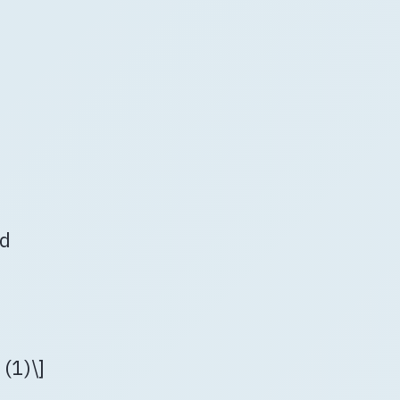
ad
 (1)\]