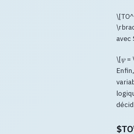
\[TO^+
\rbra
avec 
\[𝜓 =
Enfin
varia
logiq
décid
$TO’