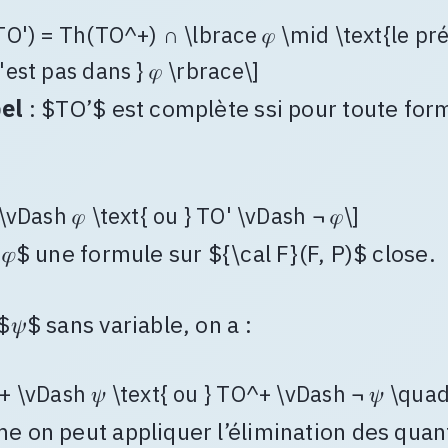
TO') = Th(TO^+) ∩ \lbrace 𝜑 \mid \text{le pr
est pas dans } 𝜑 \rbrace\]
el
: $TO’$ est complète ssi pour toute for
\vDash 𝜑 \text{ ou } TO' \vDash ¬ 𝜑\]
$𝜑$ une formule sur ${\cal F}(F, P)$ close.
$𝜓$ sans variable, on a :
+ \vDash 𝜓 \text{ ou } TO^+ \vDash ¬ 𝜓 \quad
 on peut appliquer l’élimination des quan