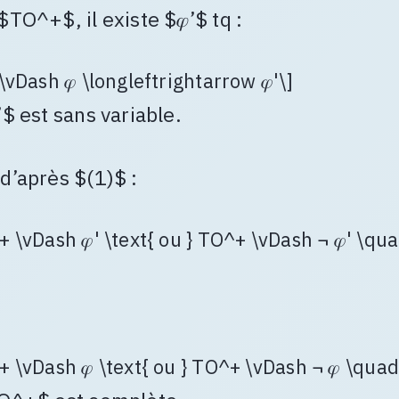
$TO^+$, il existe $𝜑’$ tq :
\vDash 𝜑 \longleftrightarrow 𝜑'\]
’$ est sans variable.
d’après $(1)$ :
 \vDash 𝜑' \text{ ou } TO^+ \vDash ¬ 𝜑' \qu
 \vDash 𝜑 \text{ ou } TO^+ \vDash ¬ 𝜑 \quad