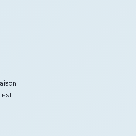
naison
 est