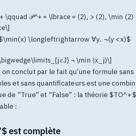
 \qquad 𝒫^+ = \lbrace = (2), > (2), \min (2)
ce\]
$\min(x) \longleftrightarrow ∀y. ¬(y <x)$
 \bigwedge\limits_{j∈J} ¬ \min (x_j)\]
, on conclut par le fait qu’une formule sans
bles et sans quantificateurs est une combi
ue de “True” et “False” : la théorie $TO^+$
able :
$ est complète