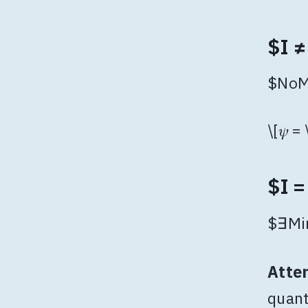
$I ≠
$NoMa
\[𝜓 =
$I =
$∃Min
Atte
quant