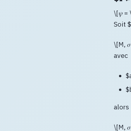
\[𝜓 =
Soit 
\[M, 
avec
$
$
alors
\[M, 