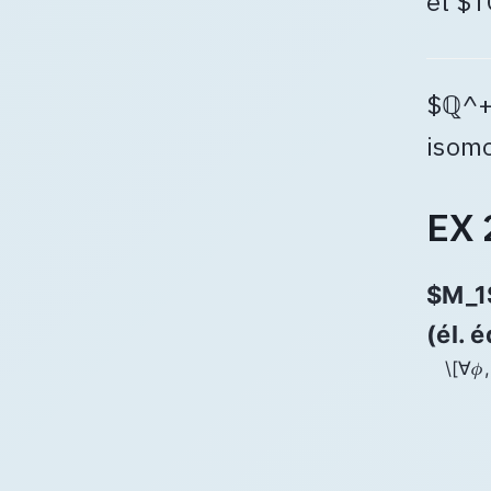
et $T
$ℚ^+
isomo
EX 
$M_1
(él. é
\[∀𝜙