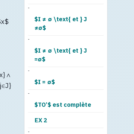
-
$I ≠ ∅ \text{ et } J
$x$
≠∅$
-
$I ≠ ∅ \text{ et } J
=∅$
-
x} ∧
$I = ∅$
j∈J}
-
$TO’$ est complète
EX 2
-