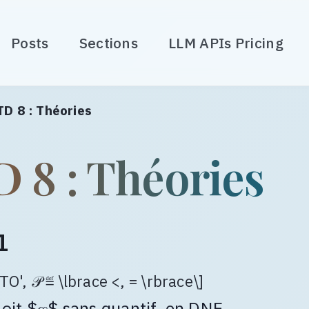
Posts
Sections
LLM APIs Pricing
TD 8 : Théories
D 8 : Théories
1
 TO', 𝒫 ≝ \lbrace <, = \rbrace\]
oit $𝜑$ sans quantif. en DNF.