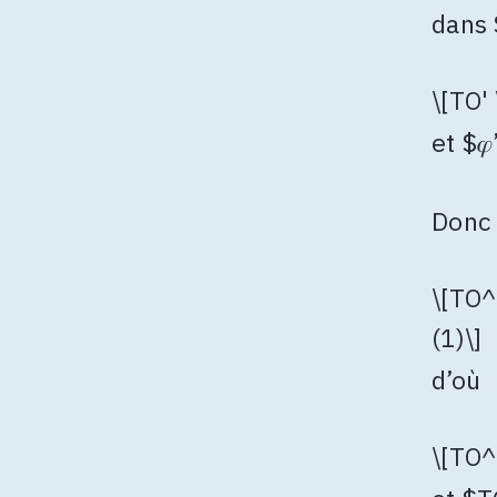
dans 
\[TO' 
et $𝜑
Donc 
\[TO^+
(1)\]
d’où
\[TO^+