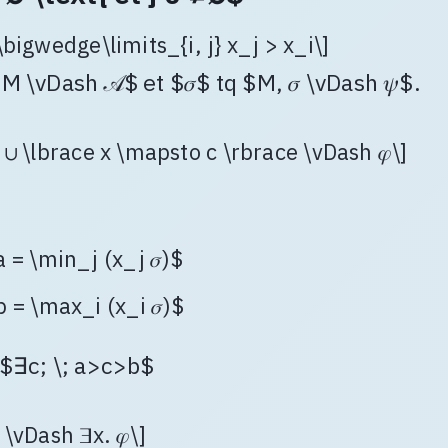
 \bigwedge\limits_{i, j} x_j > x_i\]
$M \vDash 𝒜$ et $𝜎$ tq $M, 𝜎 \vDash 𝜓$.
 ∪ \lbrace x \mapsto c \rbrace \vDash 𝜑\]
a = \min_j (x_j 𝜎)$
b = \max_i (x_i 𝜎)$
 $∃c; \; a>c>b$
 \vDash ∃x. 𝜑\]