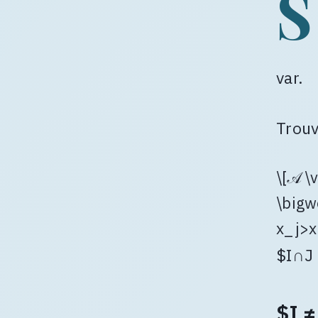
S
var.
Trouv
\[𝒜 \
\bigw
x_j>x
$I∩J
$I ≠