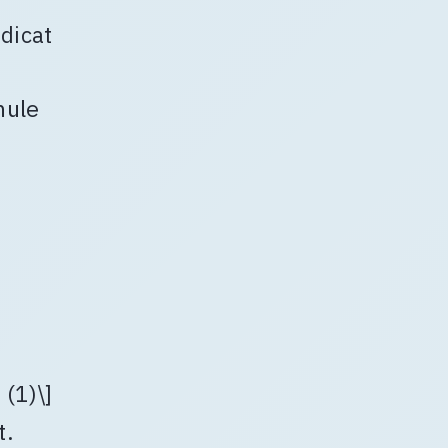
édicat
mule
 (1)\]
t.