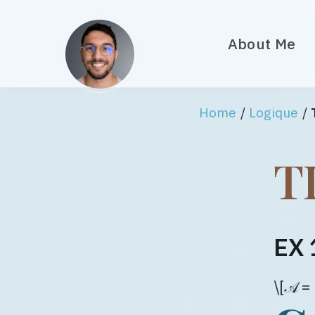
About Me
Home
/
Logique
/
T
EX 
\[𝒜 =