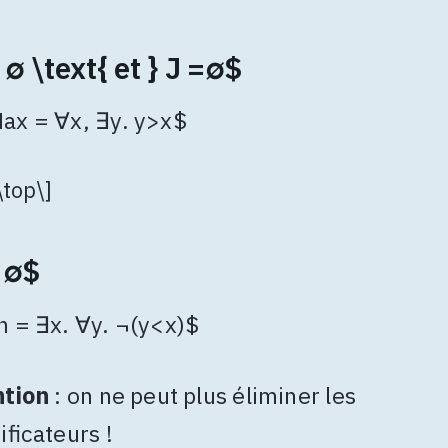
 ∅ \text{ et } J =∅$
x = ∀x, ∃y. y>x$
 \top\]
 ∅$
 = ∃x. ∀y. ¬(y<x)$
ntion
: on ne peut plus éliminer les
ificateurs !