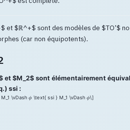
O^+$ est complète.
$ et $ℝ^+$ sont des modèles de $TO’$ n
rphes (car non équipotents).
2
$ et $M_2$ sont élémentairement équiva
q.) ssi :
, M_1 \vDash 𝜙 \text{ ssi } M_1 \vDash 𝜙\]