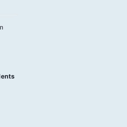
on
lents