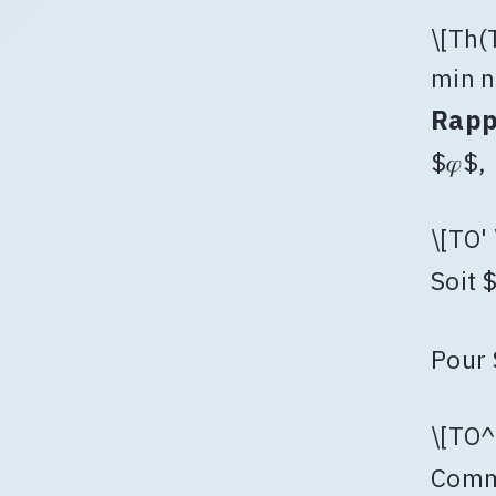
\[Th(
min n'
Rapp
$𝜑$,
\[TO' 
Soit 
Pour 
\[TO^
Comme