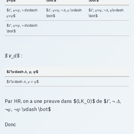
𝜑∨𝜓$
\bot$
\bot$
$𝛤, 𝜑∨𝜓, ¬𝛥\vdash
$𝛤, 𝜑∨𝜓, ¬𝛥, 𝜑 \vdash
$𝛤, 𝜑∨𝜓, ¬𝛥, 𝜓\vdash
𝜑∨𝜓$
\bot$
\bot$
$𝛤, 𝜑∨𝜓, ¬𝛥\vdash
\bot$
$∨_d$
:
$𝛤\vdash 𝛥, 𝜑, 𝜓$
$𝛤\vdash 𝛥, 𝜑 ∨ 𝜓$
Par HR, on a une preuve dans $(LK_0)$ de $𝛤, ¬ 𝛥,
¬𝜑, ¬𝜓 \vdash \bot$
Donc