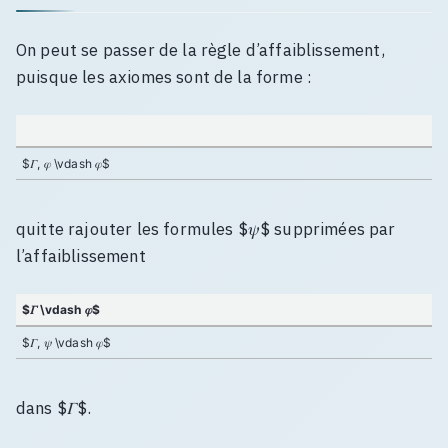
On peut se passer de la règle d’affaiblissement,
puisque les axiomes sont de la forme :
$𝛤, 𝜑 \vdash 𝜑$
quitte rajouter les formules $𝜓$ supprimées par
l’affaiblissement
$𝛤 \vdash 𝜑$
$𝛤, 𝜓 \vdash 𝜑$
dans $𝛤$.