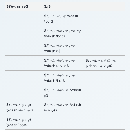
$𝛤\vdash 𝜑$
$𝜋$
$𝛤, ¬𝛥, ¬𝜑, ¬𝜓 \vdash
\bot$
$𝛤, ¬𝛥, ¬(𝜑 ∨ 𝜓), ¬𝜑, ¬𝜓
\vdash \bot$
$𝛤, ¬𝛥, ¬(𝜑 ∨ 𝜓), ¬𝜑
\vdash 𝜓$
$𝛤, ¬𝛥, ¬(𝜑 ∨ 𝜓), ¬𝜑
$𝛤, ¬𝛥, ¬(𝜑 ∨ 𝜓), ¬𝜑
\vdash (𝜑 ∨ 𝜓)$
\vdash ¬(𝜑 ∨ 𝜓)$
$𝛤, ¬𝛥, ¬(𝜑 ∨ 𝜓), ¬𝜑
\vdash \bot$
$𝛤, ¬𝛥, ¬(𝜑 ∨ 𝜓) \vdash
𝜑$
$𝛤, ¬𝛥, ¬(𝜑 ∨ 𝜓)
$𝛤, ¬𝛥, ¬(𝜑 ∨ 𝜓) \vdash
\vdash ¬(𝜑 ∨ 𝜓)$
(𝜑 ∨ 𝜓)$
$𝛤, ¬𝛥, ¬(𝜑 ∨ 𝜓)
\vdash \bot$