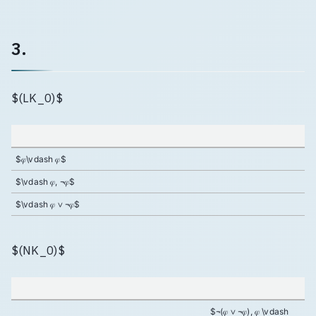
3.
$(LK_0)$
$𝜑\vdash 𝜑$
$\vdash 𝜑, ¬𝜑$
$\vdash 𝜑 ∨ ¬𝜑$
$(NK_0)$
$¬(𝜑 ∨ ¬𝜑), 𝜑 \vdash