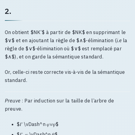
2.
On obtient $NK’$ à partir de $NK$ en supprimant le
$∨$ et en ajoutant la règle de $∧$-élimination (
i.e
la
règle de $∨$-élimination où $∨$ est remplacé par
$∧$), et on garde la sémantique standard.
Or, celle-ci reste correcte vis-à-vis de la sémantique
standard.
Preuve
: Par induction sur la taille de l’arbre de
preuve.
$𝛤 \vDash^n 𝜑∨𝜓$
$𝛤, 𝜑 \vDash^n 𝜃$