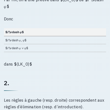
𝜑$
Donc
$𝛤\vdash 𝜑$
$𝛤\vdash 𝜑, 𝜓$
$𝛤\vdash 𝜑 ∨ 𝜓$
dans $(LK_0)$
2.
Les règles à gauche (resp. droite) correspondent aux
règles d’élimination (resp. d’introduction).