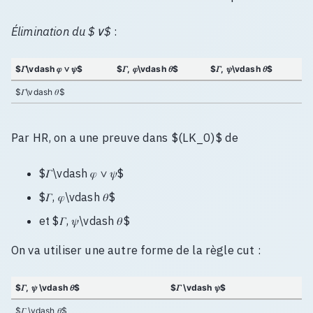
Élimination du $∨$
:
$𝛤\vdash 𝜑 ∨ 𝜓$
$𝛤, 𝜑\vdash 𝜃$
$𝛤, 𝜓\vdash 𝜃$
$𝛤\vdash 𝜃$
Par HR, on a une preuve dans $(LK_0)$ de
$𝛤\vdash 𝜑 ∨ 𝜓$
$𝛤, 𝜑\vdash 𝜃$
et $𝛤, 𝜓\vdash 𝜃$
On va utiliser une autre forme de la règle cut :
$𝛤, 𝜓 \vdash 𝜃$
$𝛤 \vdash 𝜓$
$𝛤 \vdash 𝜃$