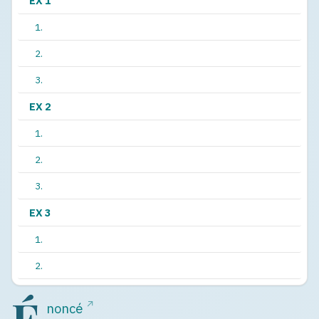
EX 1
1.
2.
3.
EX 2
1.
2.
3.
EX 3
1.
2.
É
↗
noncé