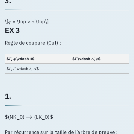
3.
\[𝜑 = \top ∨ ¬ \top\]
EX 3
Règle de coupure (Cut) :
$𝛤, 𝜑 \vdash 𝛥$
$𝛤’\vdash 𝛥’, 𝜑$
$𝛤, 𝛤’ \vdash 𝛥, 𝛥’$
1.
$(NK_0) ⟶ (LK_0)$
Par récurrence sur la taille de l’arbre de preuve :