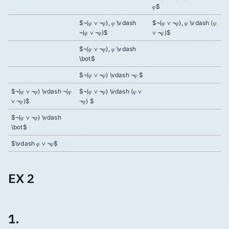
𝜑$
$¬(𝜑 ∨ ¬𝜑), 𝜑 \vdash
$¬(𝜑 ∨ ¬𝜑), 𝜑 \vdash (𝜑
¬(𝜑 ∨ ¬𝜑)$
∨ ¬𝜑)$
$¬(𝜑 ∨ ¬𝜑), 𝜑 \vdash
\bot$
$¬(𝜑 ∨ ¬𝜑) \vdash ¬𝜑 $
$¬(𝜑 ∨ ¬𝜑) \vdash ¬(𝜑
$¬(𝜑 ∨ ¬𝜑) \vdash (𝜑 ∨
∨ ¬𝜑)$
¬𝜑) $
$¬(𝜑 ∨ ¬𝜑) \vdash
\bot$
$\vdash 𝜑 ∨ ¬𝜑$
EX 2
1.