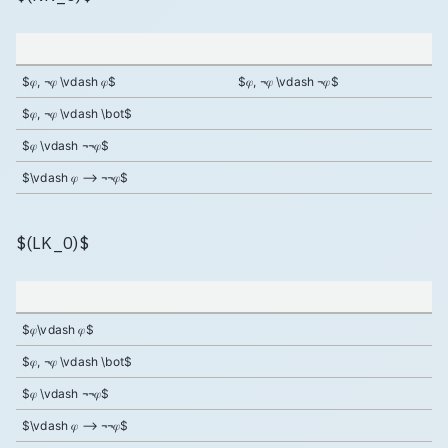
$𝜑, ¬𝜑 \vdash 𝜑$
$𝜑, ¬𝜑 \vdash ¬𝜑$
$𝜑, ¬𝜑 \vdash \bot$
$𝜑 \vdash ¬¬𝜑$
$\vdash 𝜑 ⟶ ¬¬𝜑$
$(LK_0)$
$𝜑\vdash 𝜑$
$𝜑, ¬𝜑 \vdash \bot$
$𝜑 \vdash ¬¬𝜑$
$\vdash 𝜑 ⟶ ¬¬𝜑$