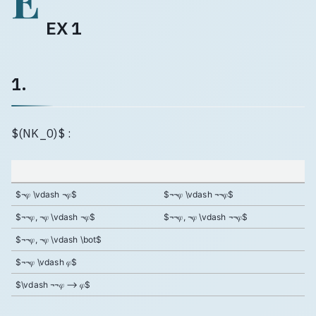
EX 1
1.
$(NK_0)$ :
$¬𝜑 \vdash ¬𝜑$
$¬¬𝜑 \vdash ¬¬𝜑$
$¬¬𝜑, ¬𝜑 \vdash ¬𝜑$
$¬¬𝜑, ¬𝜑 \vdash ¬¬𝜑$
$¬¬𝜑, ¬𝜑 \vdash \bot$
$¬¬𝜑 \vdash 𝜑$
$\vdash ¬¬𝜑 ⟶ 𝜑$