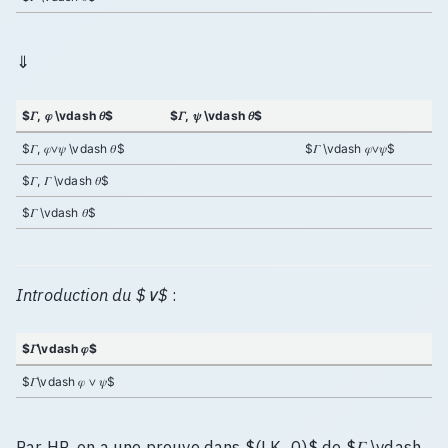
⇓
$𝛤, 𝜑 \vdash 𝜃$
$𝛤, 𝜓 \vdash 𝜃$
$𝛤, 𝜑∨𝜓 \vdash 𝜃$
$𝛤 \vdash 𝜑∨𝜓$
$𝛤, 𝛤 \vdash 𝜃$
$𝛤 \vdash 𝜃$
Introduction du $∨$
:
$𝛤\vdash 𝜑$
$𝛤\vdash 𝜑 ∨ 𝜓$
Par HR, on a une preuve dans $(LK_0)$ de $𝛤 \vdash