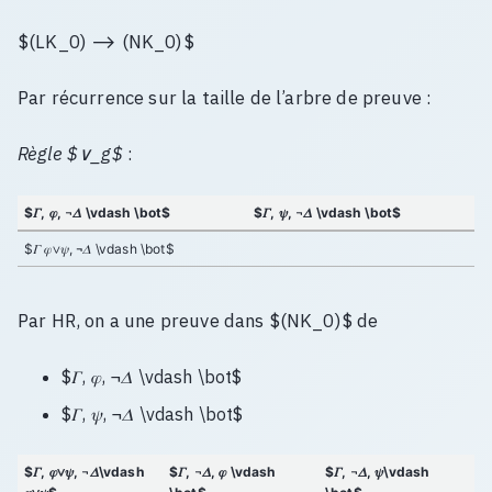
$(LK_0) ⟶ (NK_0)$
Par récurrence sur la taille de l’arbre de preuve :
Règle $∨_g$
:
$𝛤, 𝜑, ¬𝛥 \vdash \bot$
$𝛤, 𝜓, ¬𝛥 \vdash \bot$
$𝛤 𝜑∨𝜓, ¬𝛥 \vdash \bot$
Par HR, on a une preuve dans $(NK_0)$ de
$𝛤, 𝜑, ¬𝛥 \vdash \bot$
$𝛤, 𝜓, ¬𝛥 \vdash \bot$
$𝛤, 𝜑∨𝜓, ¬𝛥\vdash
$𝛤, ¬𝛥, 𝜑 \vdash
$𝛤, ¬𝛥, 𝜓\vdash