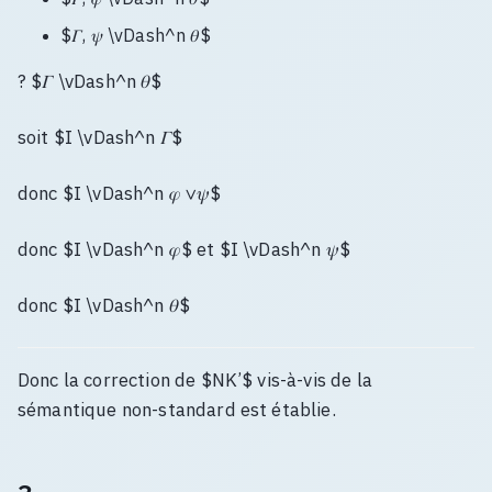
$𝛤, 𝜓 \vDash^n 𝜃$
? $𝛤 \vDash^n 𝜃$
soit $I \vDash^n 𝛤$
donc $I \vDash^n 𝜑 ∨𝜓$
donc $I \vDash^n 𝜑$ et $I \vDash^n 𝜓$
donc $I \vDash^n 𝜃$
Donc la correction de $NK’$ vis-à-vis de la
sémantique non-standard est établie.