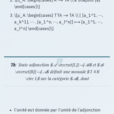
\end{cases}\]
\[μ_A: \begin{cases} TTA ⟶ TA \\ [ [a_1^1, ⋯,
a_k^1], ⋯ , [a_1^n, ⋯, a_l^n]] ⟼ [a_1^1, ⋯,
a_l^n] \end{cases}\]
Th
: Toute adjonction $𝒜 \overset{L}{⟶} ℬ$ et $ℬ
\overset{R}{⟶} 𝒜$ définit une monade $T ≝ R
\circ L$ sur la catégorie $𝒜$, dont
l’unité est donnée par l’unité de l’adjonction