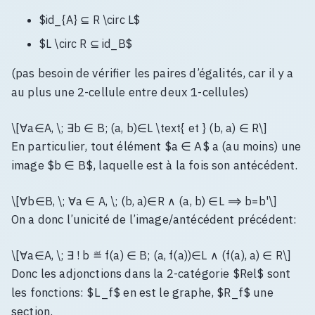
$id_{A} ⊆ R \circ L$
$L \circ R ⊆ id_B$
(pas besoin de vérifier les paires d’égalités, car il y a
au plus une 2-cellule entre deux 1-cellules)
\[∀a∈A, \; ∃b ∈ B; (a, b)∈L \text{ et } (b, a) ∈ R\]
En particulier, tout élément $a ∈ A$ a (au moins) une
image $b ∈ B$, laquelle est à la fois son antécédent.
\[∀b∈B, \; ∀a ∈ A, \; (b, a)∈R ∧ (a, b) ∈L ⟹ b=b'\]
On a donc l’unicité de l’image/antécédent précédent:
\[∀a∈A, \; ∃ ! b ≝ f(a) ∈ B; (a, f(a))∈L ∧ (f(a), a) ∈ R\]
Donc les adjonctions dans la 2-catégorie $Rel$ sont
les fonctions: $L_f$ en est le graphe, $R_f$ une
section.