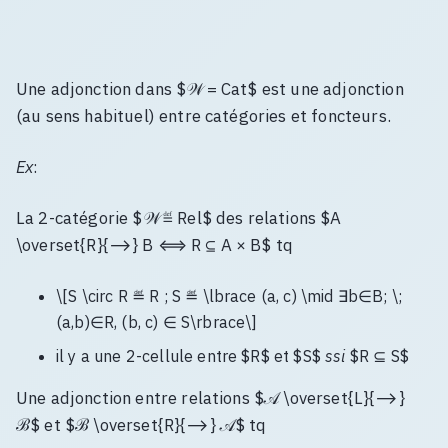
Une adjonction dans $𝒲 = Cat$ est une adjonction
(au sens habituel) entre catégories et foncteurs.
Ex
:
La 2-catégorie $𝒲 ≝ Rel$ des relations $A
\overset{R}{⟶} B ⟺ R ⊆ A × B$ tq
\[S \circ R ≝ R ; S ≝ \lbrace (a, c) \mid ∃b∈B; \;
(a,b)∈R, (b, c) ∈ S\rbrace\]
il y a une 2-cellule entre $R$ et $S$
ssi
$R ⊆ S$
Une adjonction entre relations $𝒜 \overset{L}{⟶}
ℬ$ et $ℬ \overset{R}{⟶} 𝒜$ tq