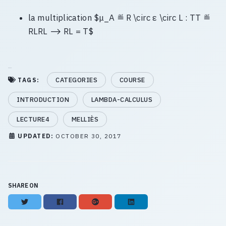
la multiplication $μ_A ≝ R \circ ε \circ L : TT ≝
RLRL ⟶ RL = T$
CATEGORIES
COURSE
TAGS:
INTRODUCTION
LAMBDA-CALCULUS
LECTURE4
MELLIÈS
UPDATED:
OCTOBER 30, 2017
SHARE ON
Twitter
Facebook
Google+
LinkedIn