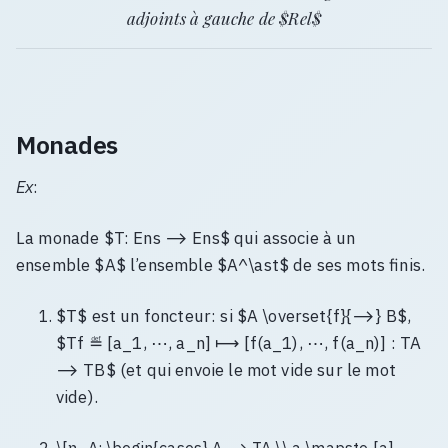
adjoints à gauche de $Rel$
Monades
Ex
:
La monade $T: Ens ⟶ Ens$ qui associe à un
ensemble $A$ l’ensemble $A^\ast$ de ses mots finis.
$T$ est un foncteur: si $A \overset{f}{⟶} B$,
$Tf ≝ [a_1, ⋯, a_n] ⟼ [f(a_1), ⋯, f(a_n)] : TA
⟶ TB$ (et qui envoie le mot vide sur le mot
vide).
\[η_A: \begin{cases} A ⟶ TA \\ a \mapsto [a]