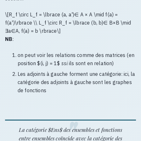
\[R_f \circ L_f = \lbrace (a, a')∈ A × A \mid f(a) =
f(a')\rbrace \\ L_f \circ R_f = \lbrace (b, b)∈ B×B \mid
∃a∈A, f(a) = b \rbrace\]
NB
:
on peut voir les relations comme des matrices (en
position $(i, j) = 1$
ssi
ils sont en relation)
Les adjoints à gauche forment une catégorie: ici, la
catégorie des adjoints à gauche sont les graphes
de fonctions
La catégorie $Ens$ des ensembles et fonctions
entre ensembles coïncide avec la catégorie des