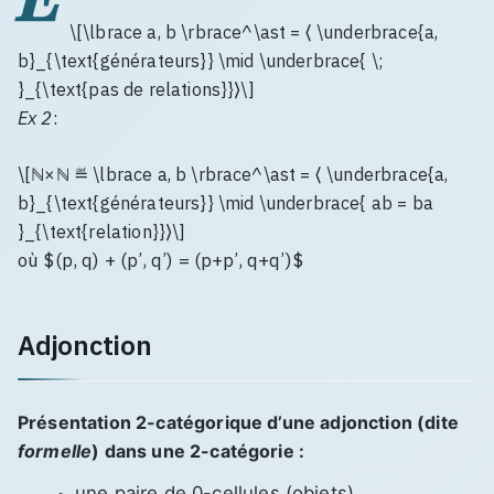
\[\lbrace a, b \rbrace^\ast = ⟨ \underbrace{a,
b}_{\text{générateurs}} \mid \underbrace{ \;
}_{\text{pas de relations}}⟩\]
Ex 2
:
\[ℕ×ℕ ≝ \lbrace a, b \rbrace^\ast = ⟨ \underbrace{a,
b}_{\text{générateurs}} \mid \underbrace{ ab = ba
}_{\text{relation}}⟩\]
où $(p, q) + (p’, q’) = (p+p’, q+q’)$
Adjonction
Présentation 2-catégorique d’une adjonction (dite
formelle
) dans une 2-catégorie :
une paire de 0-cellules (objets)